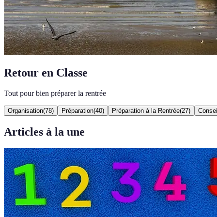
Retour en Classe
Tout pour bien préparer la rentrée
Organisation
(
78
)
Préparation
(
40
)
Préparation à la Rentrée
(
27
)
Consei
Articles à la une