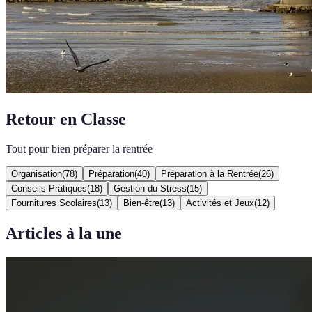
Retour en Classe
Tout pour bien préparer la rentrée
Organisation
(
78
)
Préparation
(
40
)
Préparation à la Rentrée
(
26
)
Conseils Pratiques
(
18
)
Gestion du Stress
(
15
)
Fournitures Scolaires
(
13
)
Bien-être
(
13
)
Activités et Jeux
(
12
)
Articles à la une