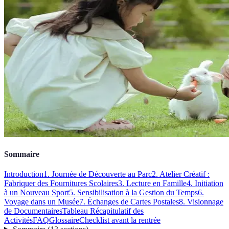
Sommaire
Introduction
1. Journée de Découverte au Parc
2. Atelier Créatif :
Fabriquer des Fournitures Scolaires
3. Lecture en Famille
4. Initiation
à un Nouveau Sport
5. Sensibilisation à la Gestion du Temps
6.
Voyage dans un Musée
7. Échanges de Cartes Postales
8. Visionnage
de Documentaires
Tableau Récapitulatif des
Activités
FAQ
Glossaire
Checklist avant la rentrée