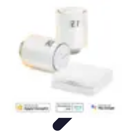
Retour en Classe
stratégies
Activités Scolaires
Rentrée Scolaire
Aménagement de
l'Étude
Activités et Ressources
Retour en Classe