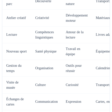
Découverte
Transport, 
parc
nature
Développement
Atelier créatif
Créativité
Matériaux r
moteur
Compétences
Amour de la
Lecture
Livres adap
linguistiques
lecture
Travail en
Nouveau sport
Santé physique
Équipement
équipe
Gestion du
Outils pour
Organisation
Calendrier
temps
réussir
Visite de
Culture
Curiosité
Transport, b
musée
Échanges de
Communication
Expression
Cartes, env
cartes