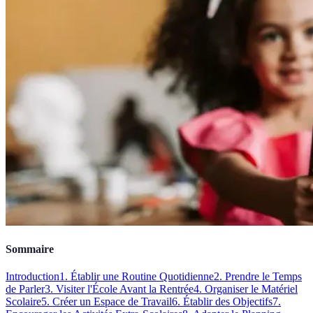
Sommaire
Introduction
1. Établir une Routine Quotidienne
2. Prendre le Temps
de Parler
3. Visiter l'École Avant la Rentrée
4. Organiser le Matériel
Scolaire
5. Créer un Espace de Travail
6. Établir des Objectifs
7.