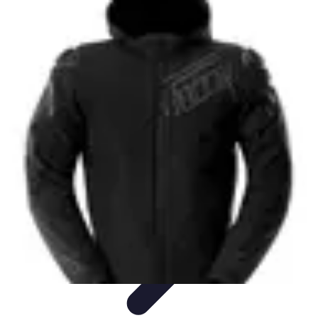
Retour en Classe
stratégies
Activités Scolaires
Rentrée Scolaire
Aménagement de
l'Étude
Activités et Ressources
Retour en Classe