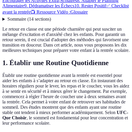
Encourager les Activités Extra-Scolaires
8. Adapter le Planning
Alimentaire
9. Dédramatiser les Échecs
10. Rester Positif
✅ Checklist
avant la rentrée
📺 Ressource Vidéo :
Glossaire
Sommaire
(
14
sections
)
Le retour en classe est une période charnière qui peut susciter un
mélange d'excitation et d'anxiété chez les enfants. Pour garantir un
retour serein, il est crucial d'adopter des méthodes qui favorisent une
transition en douceur. Dans cet article, nous vous proposons les dix
meilleures techniques pour préparer votre enfant à la rentrée scolaire.
1. Établir une Routine Quotidienne
Établir une routine quotidienne avant la rentrée est essentiel pour
aider les enfants à s’adapter au retour en classe. En instaurant des
horaires réguliers pour le lever, les repas et le coucher, vous les aidez
à se sentir en sécurité et à mieux gérer le changement. Par exemple,
commencez à régler l’heure de coucher une à deux semaines avant
la rentrée. Cela permet à votre enfant de retrouver ses habitudes de
sommeil. Des études montrent que des enfants ayant une routine
stable ont tendent à mieux performer académiquement. Selon
UFC-
Que Choisir
, le sommeil est fondamental pour leur concentration et
leur performance scolaire.