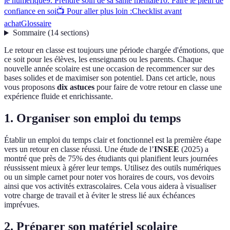
le numérique
9. Prendre soin de sa santé mentale
10. Faire le plein de
confiance en soi
📺 Pour aller plus loin :
Checklist avant
achat
Glossaire
Sommaire
(
14
sections
)
Le retour en classe est toujours une période chargée d'émotions, que
ce soit pour les élèves, les enseignants ou les parents. Chaque
nouvelle année scolaire est une occasion de recommencer sur des
bases solides et de maximiser son potentiel. Dans cet article, nous
vous proposons
dix astuces
pour faire de votre retour en classe une
expérience fluide et enrichissante.
1. Organiser son emploi du temps
Établir un emploi du temps clair et fonctionnel est la première étape
vers un retour en classe réussi. Une étude de l’
INSEE
(2025) a
montré que près de 75% des étudiants qui planifient leurs journées
réussissent mieux à gérer leur temps. Utilisez des outils numériques
ou un simple carnet pour noter vos horaires de cours, vos devoirs
ainsi que vos activités extrascolaires. Cela vous aidera à visualiser
votre charge de travail et à éviter le stress lié aux échéances
imprévues.
2. Préparer son matériel scolaire