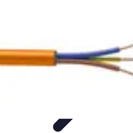
Retour en Classe
stratégies
Activités Scolaires
Rentrée Scolaire
Aménagement de
l'Étude
Activités et Ressources
Retour en Classe