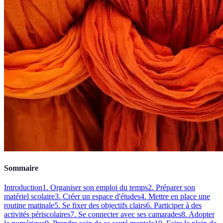
Sommaire
Introduction
1. Organiser son emploi du temps
2. Préparer son
matériel scolaire
3. Créer un espace d'études
4. Mettre en place une
routine matinale
5. Se fixer des objectifs clairs
6. Participer à des
activités périscolaires
7. Se connecter avec ses camarades
8. Adopter