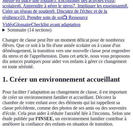
Mettre en place une routine
5. Encourager des activités extra-
scolaires
6. Apprendre à gérer le stress
7. Impliquer les enseignants
8.
Créer un réseau de soutien
9. Discutez de l'échec et de la
résilience
10. Prendre soin de soi
📺 Ressource
Vidéo
Glossaire
Checklist avant adaptation
Sommaire
(
14
sections
)
Changer de classe peut être un moment délicat pour de nombreux
élèves. Que ce soit à la fin d'une année scolaire ou à cause d'un
déménagement, la transition vers une nouvelle classe peut engendrer
du stress et de l'appréhension. Dans cet article, nous vous proposons
dix astuces pratiques pour aider vos enfants à gérer ce changement
en toute sérénité.
1. Créer un environnement accueillant
Pour faciliter l’adaptation au changement de classe, il est important
de créer un environnement familier et accueillant. Décorez la
chambre de votre enfant avec des éléments qui lui rappellent sa
classe précédente, comme des photos de ses amis ou des souvenirs
d'école. Cela peut aider à réduire l'anxiété liée à l'inconnu. Selon une
étude publiée par
l’INSEE
, un environnement familier contribue à
améliorer la confiance des enfants en situation de transition.