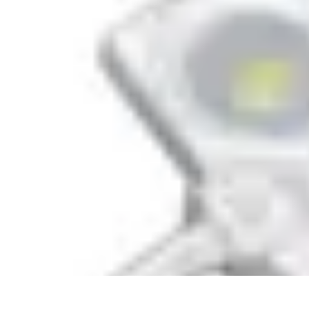
Retour en Classe
stratégies
Activités Scolaires
Rentrée Scolaire
Aménagement de l'Étude
Retour en Classe