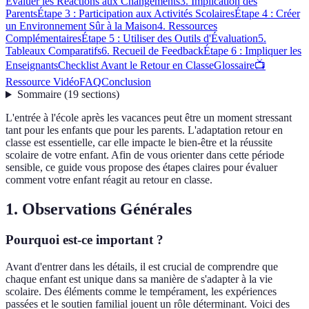
Évaluer les Réactions aux Changements
3. Implication des
Parents
Étape 3 : Participation aux Activités Scolaires
Étape 4 : Créer
un Environnement Sûr à la Maison
4. Ressources
Complémentaires
Étape 5 : Utiliser des Outils d'Évaluation
5.
Tableaux Comparatifs
6. Recueil de Feedback
Étape 6 : Impliquer les
Enseignants
Checklist Avant le Retour en Classe
Glossaire
📺
Ressource Vidéo
FAQ
Conclusion
Sommaire
(
19
sections
)
L'entrée à l'école après les vacances peut être un moment stressant
tant pour les enfants que pour les parents. L'adaptation retour en
classe est essentielle, car elle impacte le bien-être et la réussite
scolaire de votre enfant. Afin de vous orienter dans cette période
sensible, ce guide vous propose des étapes claires pour évaluer
comment votre enfant réagit au retour en classe.
1. Observations Générales
Pourquoi est-ce important ?
Avant d'entrer dans les détails, il est crucial de comprendre que
chaque enfant est unique dans sa manière de s'adapter à la vie
scolaire. Des éléments comme le tempérament, les expériences
passées et le soutien familial jouent un rôle déterminant. Voici des