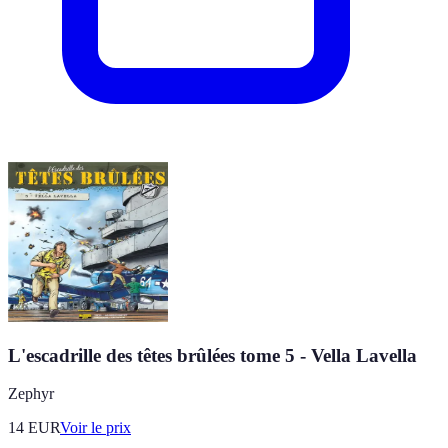
L'escadrille des têtes brûlées tome 5 - Vella Lavella
Zephyr
14
EUR
Voir le prix