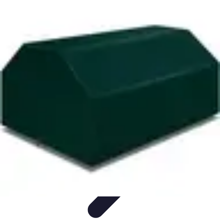
Retour en Classe
stratégies
Activités Scolaires
Rentrée Scolaire
Aménagement de
l'Étude
Activités et Ressources
Retour en Classe