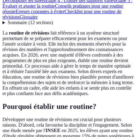
Décomposer les sujets
Étape 4 : Utiliser des supports variés
Étape 5 :
Évaluer et ajuster la routine
Conseils pratiques pour une routine
réussie
Erreurs courantes à éviter
Checklist pour une routine de
révisions
Glossaire
Sommaire
(
12
sections
)
La
routine de révisions
fait référence à un système structuré
permettant de se préparer efficacement pour les examens ou pour
l'année scolaire à venir. Elle inclut des moments réservés pour la
révision des matières et l'approfondissement des connaissances
acquises. En 2026, avec une majorité d'élèves confrontés à des
programmes de plus en plus exigeants, établir une routine devient
primordial. Ce processus aide à gérer le temps de manière optimale
et à réduire l'anxiété liée aux examens. Selon divers experts en
éducation, une routine de révisions bien planifiée permet d'améliorer
la compréhension des sujets et de renforcer la mémoire à long terme.
En offrant un cadre, elle aide les enfants à se sentir plus en contrôle
et plus confiants face aux défis académiques.
Pourquoi établir une routine?
Développer une routine de révisions est crucial pour plusieurs
raisons. D'abord, cela favourise la discipline et l'engagement. Selon
une étude menée par l'
INSEE
en 2025, les élèves ayant une routine
d'étude régulière obtiennent en moyenne 15% de notes supérieures à