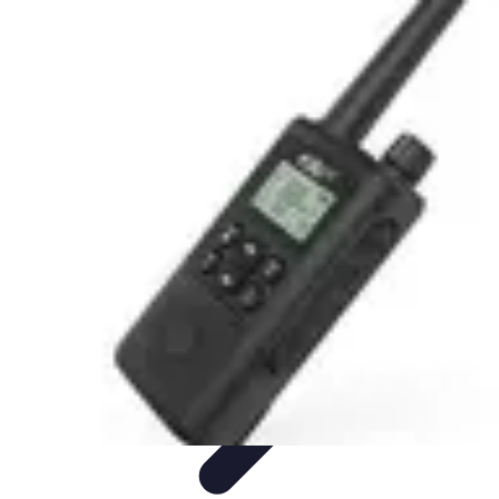
Retour en Classe
stratégies
Activités Scolaires
Rentrée Scolaire
Aménagement de
l'Étude
Activités et Ressources
Retour en Classe