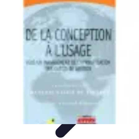
Retour en Classe
stratégies
Activités Scolaires
Rentrée Scolaire
Aménagement de
l'Étude
Activités et Ressources
Retour en Classe