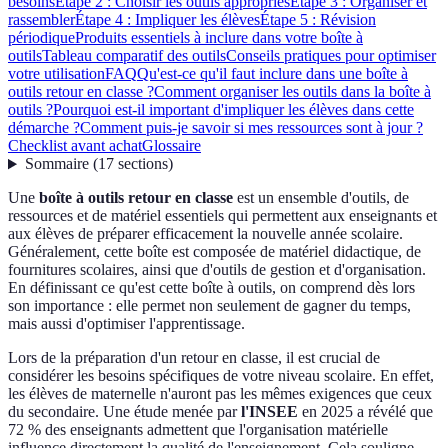
besoins
Étape 2 : Choisir les outils appropriés
Étape 3 : Organiser et
rassembler
Étape 4 : Impliquer les élèves
Étape 5 : Révision
périodique
Produits essentiels à inclure dans votre boîte à
outils
Tableau comparatif des outils
Conseils pratiques pour optimiser
votre utilisation
FAQ
Qu'est-ce qu'il faut inclure dans une boîte à
outils retour en classe ?
Comment organiser les outils dans la boîte à
outils ?
Pourquoi est-il important d'impliquer les élèves dans cette
démarche ?
Comment puis-je savoir si mes ressources sont à jour ?
Checklist avant achat
Glossaire
Sommaire
(
17
sections
)
Une
boîte à outils retour en classe
est un ensemble d'outils, de
ressources et de matériel essentiels qui permettent aux enseignants et
aux élèves de préparer efficacement la nouvelle année scolaire.
Généralement, cette boîte est composée de matériel didactique, de
fournitures scolaires, ainsi que d'outils de gestion et d'organisation.
En définissant ce qu'est cette boîte à outils, on comprend dès lors
son importance : elle permet non seulement de gagner du temps,
mais aussi d'optimiser l'apprentissage.
Lors de la préparation d'un retour en classe, il est crucial de
considérer les besoins spécifiques de votre niveau scolaire. En effet,
les élèves de maternelle n'auront pas les mêmes exigences que ceux
du secondaire. Une étude menée par
l'INSEE
en 2025 a révélé que
72 % des enseignants admettent que l'organisation matérielle
influence directement la qualité de l'enseignement. Cela souligne