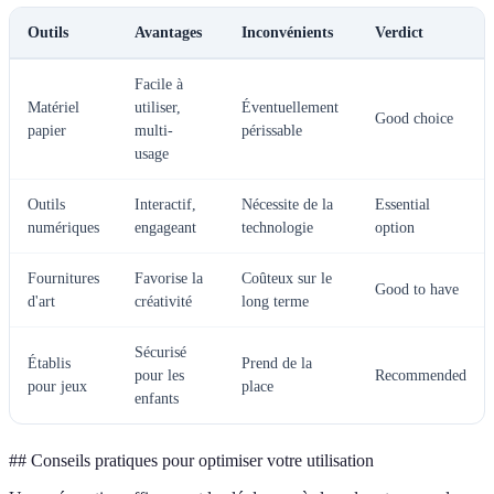
Outils
Avantages
Inconvénients
Verdict
Facile à
Matériel
utiliser,
Éventuellement
Good choice
papier
multi-
périssable
usage
Outils
Interactif,
Nécessite de la
Essential
numériques
engageant
technologie
option
Fournitures
Favorise la
Coûteux sur le
Good to have
d'art
créativité
long terme
Sécurisé
Établis
Prend de la
pour les
Recommended
pour jeux
place
enfants
## Conseils pratiques pour optimiser votre utilisation