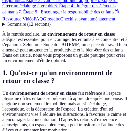
disponible
4. Étape 2 : Choisir le mobilier approprié
5. Étape 3 :
Créer un éclairage favorable
6. Étape 4 : Intégrer des éléments
calmants
7. Étape 5 : Encourager la responsabilité des enfants
📺
Ressource Vidéo
FAQ
Glossaire
Checklist avant aménagement
Sommaire
(
12
sections
)
À la rentrée scolaire, un
environnement de retour en classe
adéquat est essentiel pour encourager les enfants à se concentrer et à
s'épanouir. Selon une étude de l'
ADEME
, un espace de travail bien
aménagé peut augmenter la productivité et le bien-être des enfants.
Dans cet article, nous vous proposons un guide pratique pour créer
un environnement d'étude optimal.
1. Qu'est-ce qu'un environnement de
retour en classe ?
Un
environnement de retour en classe
fait référence à l'espace
physique où les enfants se préparent à apprendre après une pause. Il
englobe non seulement le mobilier, mais aussi l'éclairage,
l'acoustique, et la décoration de l'espace. La création d'un tel
environnement vise à réduire les distractions, à favoriser le calme et
à encourager la concentration. D'après les retours d'expérience
d'enseignants, un espace bien conçu peut transformer l'attitude des
élèves et augmenter leur motivation.