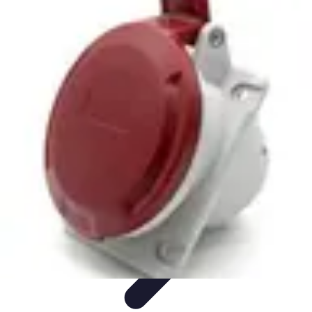
Retour en Classe
stratégies
Activités Scolaires
Rentrée Scolaire
Aménagement de
l'Étude
Activités et Ressources
Retour en Classe