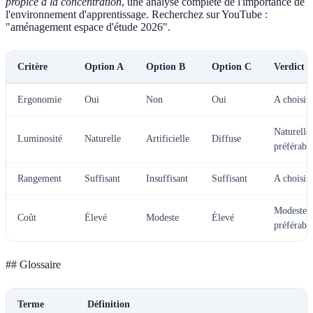
propice à la concentration
, une analyse complète de l'importance de
l'environnement d'apprentissage. Recherchez sur YouTube :
"aménagement espace d'étude 2026".
Critère
Option A
Option B
Option C
Verdict
Ergonomie
Oui
Non
Oui
A choisir
Naturelle
Luminosité
Naturelle
Artificielle
Diffuse
préférabl
Rangement
Suffisant
Insuffisant
Suffisant
A choisir
Modeste
Coût
Élevé
Modeste
Élevé
préférabl
## Glossaire
Terme
Définition