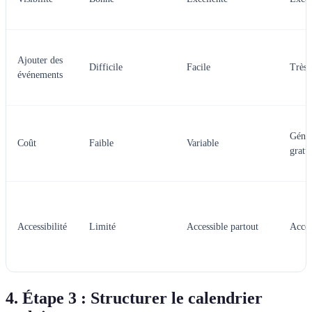
Ajouter des
Difficile
Facile
Très 
événements
Géné
Coût
Faible
Variable
gratui
Accessibilité
Limité
Accessible partout
Acces
4. Étape 3 : Structurer le calendrier