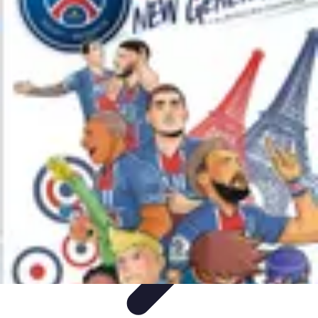
Retour en Classe
stratégies
Activités Scolaires
Rentrée Scolaire
Aménagement de
l'Étude
Activités et Ressources
Retour en Classe