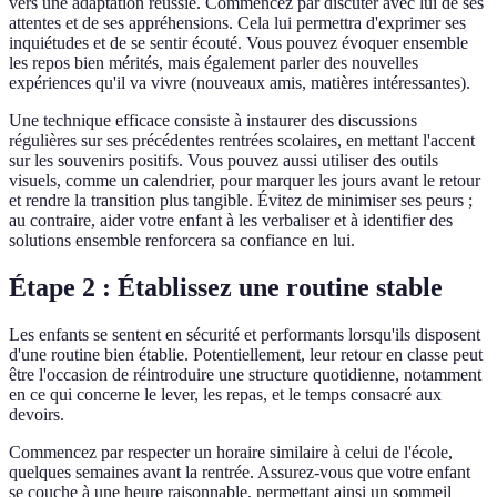
vers une adaptation réussie. Commencez par discuter avec lui de ses
attentes et de ses appréhensions. Cela lui permettra d'exprimer ses
inquiétudes et de se sentir écouté. Vous pouvez évoquer ensemble
les repos bien mérités, mais également parler des nouvelles
expériences qu'il va vivre (nouveaux amis, matières intéressantes).
Une technique efficace consiste à instaurer des discussions
régulières sur ses précédentes rentrées scolaires, en mettant l'accent
sur les souvenirs positifs. Vous pouvez aussi utiliser des outils
visuels, comme un calendrier, pour marquer les jours avant le retour
et rendre la transition plus tangible. Évitez de minimiser ses peurs ;
au contraire, aider votre enfant à les verbaliser et à identifier des
solutions ensemble renforcera sa confiance en lui.
Étape 2 : Établissez une routine stable
Les enfants se sentent en sécurité et performants lorsqu'ils disposent
d'une routine bien établie. Potentiellement, leur retour en classe peut
être l'occasion de réintroduire une structure quotidienne, notamment
en ce qui concerne le lever, les repas, et le temps consacré aux
devoirs.
Commencez par respecter un horaire similaire à celui de l'école,
quelques semaines avant la rentrée. Assurez-vous que votre enfant
se couche à une heure raisonnable, permettant ainsi un sommeil