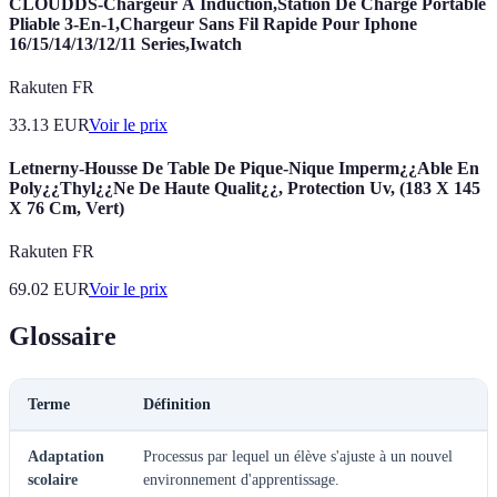
CLOUDDS-Chargeur À Induction,Station De Charge Portable
Pliable 3-En-1,Chargeur Sans Fil Rapide Pour Iphone
16/15/14/13/12/11 Series,Iwatch
Rakuten FR
33.13
EUR
Voir le prix
Letnerny-Housse De Table De Pique-Nique Imperm¿¿Able En
Poly¿¿Thyl¿¿Ne De Haute Qualit¿¿, Protection Uv, (183 X 145
X 76 Cm, Vert)
Rakuten FR
69.02
EUR
Voir le prix
Glossaire
Terme
Définition
Adaptation
Processus par lequel un élève s'ajuste à un nouvel
scolaire
environnement d'apprentissage.