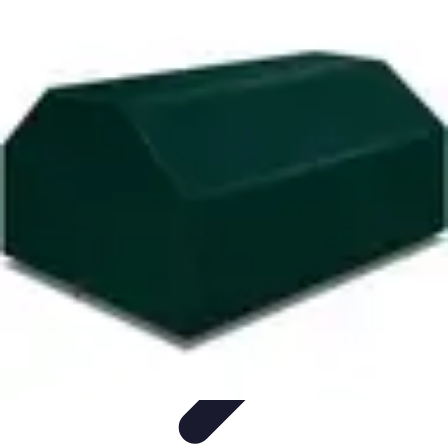
Retour en Classe
stratégies
Activités Scolaires
Rentrée Scolaire
Aménagement de
l'Étude
Activités et Ressources
Retour en Classe