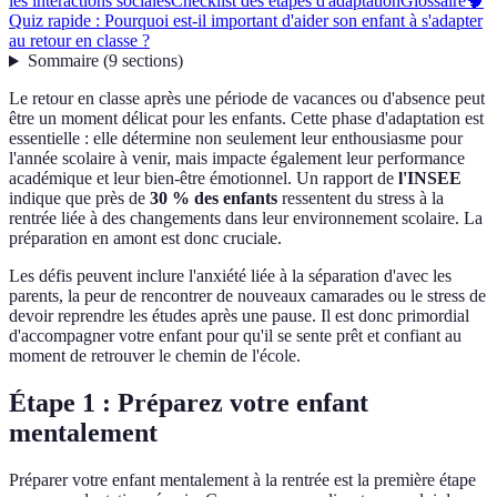
les interactions sociales
Checklist des étapes d'adaptation
Glossaire
🧠
Quiz rapide : Pourquoi est-il important d'aider son enfant à s'adapter
au retour en classe ?
Sommaire
(
9
sections
)
Le retour en classe après une période de vacances ou d'absence peut
être un moment délicat pour les enfants. Cette phase d'adaptation est
essentielle : elle détermine non seulement leur enthousiasme pour
l'année scolaire à venir, mais impacte également leur performance
académique et leur bien-être émotionnel. Un rapport de
l'INSEE
indique que près de
30 % des enfants
ressentent du stress à la
rentrée liée à des changements dans leur environnement scolaire. La
préparation en amont est donc cruciale.
Les défis peuvent inclure l'anxiété liée à la séparation d'avec les
parents, la peur de rencontrer de nouveaux camarades ou le stress de
devoir reprendre les études après une pause. Il est donc primordial
d'accompagner votre enfant pour qu'il se sente prêt et confiant au
moment de retrouver le chemin de l'école.
Étape 1 : Préparez votre enfant
mentalement
Préparer votre enfant mentalement à la rentrée est la première étape