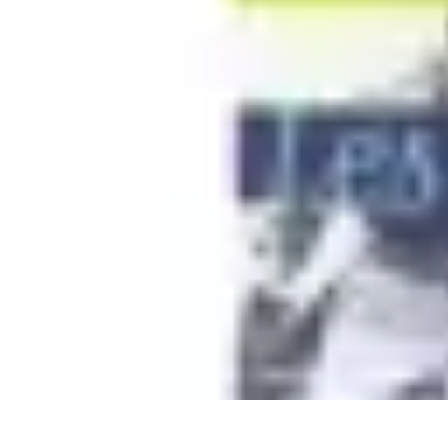
Retour en Classe
stratégies
Activités Scolaires
Rentrée Scolaire
Aménagement de l'Étude
Retour en Classe