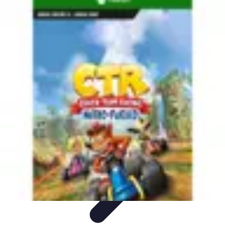
Retour en Classe
stratégies
Activités Scolaires
Rentrée Scolaire
Aménagement de
l'Étude
Activités et Ressources
Retour en Classe