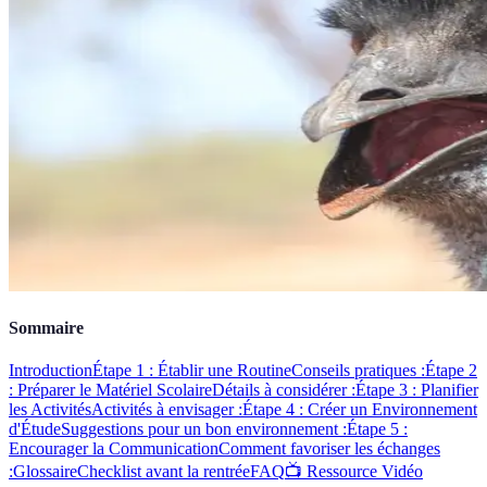
Sommaire
Introduction
Étape 1 : Établir une Routine
Conseils pratiques :
Étape 2
: Préparer le Matériel Scolaire
Détails à considérer :
Étape 3 : Planifier
les Activités
Activités à envisager :
Étape 4 : Créer un Environnement
d'Étude
Suggestions pour un bon environnement :
Étape 5 :
Encourager la Communication
Comment favoriser les échanges
:
Glossaire
Checklist avant la rentrée
FAQ
📺 Ressource Vidéo