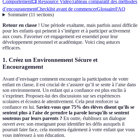
Comportement
📺 Ressource Vidéo
Tableau comparatif des méthodes
d’encouragement
Checklist avant de commencer
Glossaire
FAQ
Sommaire
(
11
sections
)
Retour en classe
! Une période exaltante, mais parfois aussi difficile
pour les enfants qui peinent à s’intégrer et à participer activement
aux cours. Favoriser cet engagement est essentiel pour leur
développement personnel et académique. Voici cinq astuces
efficaces.
1. Créez un Environnement Sécure et
Encouragement
Avant d’envisager comment encourager la participation de votre
enfant en classe, il est crucial de s’assurer qu’il se sente à l’aise dans
son environnement. Un enfant qui a confiance est plus enclin à
s’exprimer. Proposez-lui des discussions sur ses expériences
scolaires et écoutez-le attentivement. Cela peut renforcer sa
confiance en lui.
Saviez-vous que 75% des élèves disent qu'ils se
sentent plus à l'aise de prendre la parole lorsqu'ils se sentent
soutenus par leurs parents ?
En outre, établissez un dialogue
ouvert avec son enseignant pour identifier les défis auxquels il
pourrait faire face, cela montrera également à votre enfant que vous
vous intéressez à son éducation.