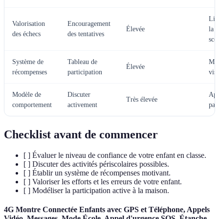
Lib
Valorisation
Encouragement
Élevée
la 
des échecs
des tentatives
sco
Système de
Tableau de
Mot
Élevée
récompenses
participation
vis
Modèle de
Discuter
App
Très élevée
comportement
activement
par
Checklist avant de commencer
[ ] Évaluer le niveau de confiance de votre enfant en classe.
[ ] Discuter des activités périscolaires possibles.
[ ] Établir un système de récompenses motivant.
[ ] Valoriser les efforts et les erreurs de votre enfant.
[ ] Modéliser la participation active à la maison.
4G Montre Connectée Enfants avec GPS et Téléphone, Appels
Vidéo, Messages, Mode École, Appel d'urgence SOS, Étanche