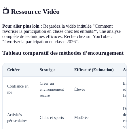
📺 Ressource Vidéo
Pour aller plus loin :
Regardez la vidéo intitulée "Comment
favoriser la participation en classe chez les enfants?", une analyse
complète de techniques efficaces. Recherchez sur YouTube :
"favoriser la participation en classe 2026".
Tableau comparatif des méthodes d’encouragement
Critère
Stratégie
Efficacité (Estimation)
Ava
Créer un
Enc
Confiance en
environnement
Élevée
et 
soi
sécure
fam
Dév
Activités
des
Clubs et sports
Modérée
périscolaires
com
soc