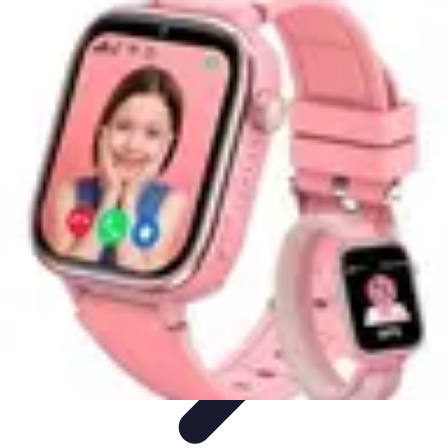
Retour en Classe
stratégies
Activités Scolaires
Rentrée Scolaire
Aménagement de
l'Étude
Activités et Ressources
Retour en Classe