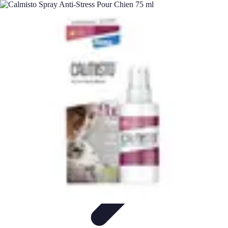
Retour en Classe
stratégies
Activités Scolaires
Rentrée Scolaire
Aménagement de
l'Étude
Activités et Ressources
Retour en Classe