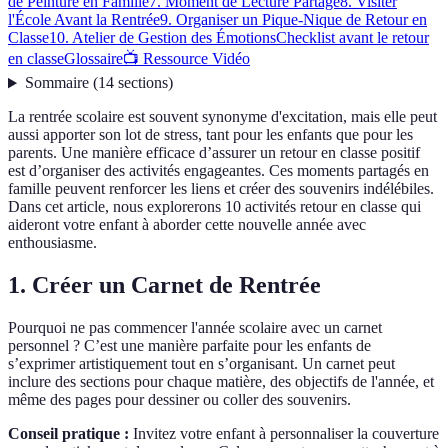
de Peinture en Famille
7. Moment de Lecture Partagé
8. Visiter
l'École Avant la Rentrée
9. Organiser un Pique-Nique de Retour en
Classe
10. Atelier de Gestion des Émotions
Checklist avant le retour
en classe
Glossaire
📺 Ressource Vidéo
Sommaire
(
14
sections
)
La rentrée scolaire est souvent synonyme d'excitation, mais elle peut
aussi apporter son lot de stress, tant pour les enfants que pour les
parents. Une manière efficace d’assurer un retour en classe positif
est d’organiser des activités engageantes. Ces moments partagés en
famille peuvent renforcer les liens et créer des souvenirs indélébiles.
Dans cet article, nous explorerons 10 activités retour en classe qui
aideront votre enfant à aborder cette nouvelle année avec
enthousiasme.
1. Créer un Carnet de Rentrée
Pourquoi ne pas commencer l'année scolaire avec un carnet
personnel ? C’est une manière parfaite pour les enfants de
s’exprimer artistiquement tout en s’organisant. Un carnet peut
inclure des sections pour chaque matière, des objectifs de l'année, et
même des pages pour dessiner ou coller des souvenirs.
Conseil pratique :
Invitez votre enfant à personnaliser la couverture