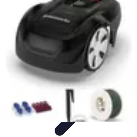
Retour en Classe
stratégies
Activités Scolaires
Rentrée Scolaire
Aménagement de
l'Étude
Activités et Ressources
Retour en Classe